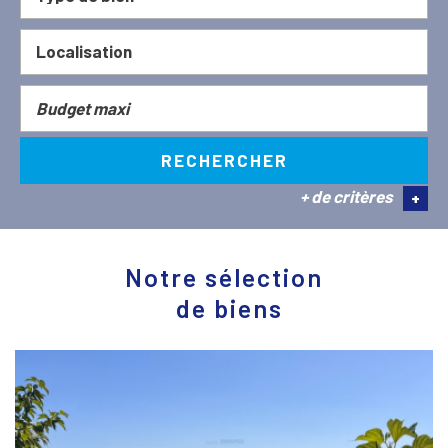
RECHERCHER
+ de critères
+
5KM
10KM
25KM
Notre sélection
de biens