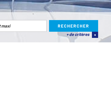
RECHERCHER
+ de critères
+