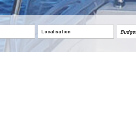
5KM
10KM
25KM
Notre sélection
de biens