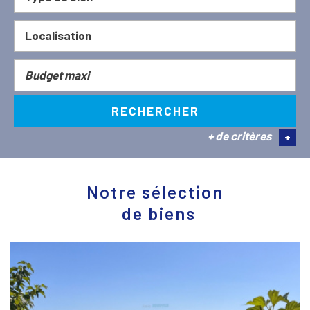
RECHERCHER
+ de critères
+
5KM
10KM
25KM
Notre sélection
de biens