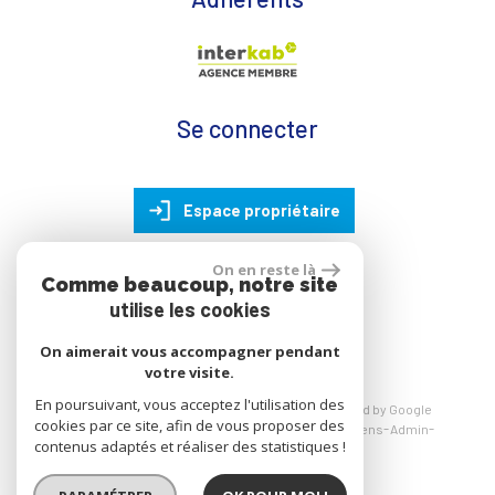
Se connecter
Espace propriétaire
On en reste là
Comme beaucoup, notre site
réalisé par
utilise les cookies
On aimerait vous accompagner pendant
votre visite.
En poursuivant, vous acceptez l'utilisation des
© 2026 | Tous droits réservés | Traduction powered by Google
cookies par ce site, afin de vous proposer des
Plan du site
Mentions légales
Nos honoraires
Liens
Admin
contenus adaptés et réaliser des statistiques !
Politique RGPD