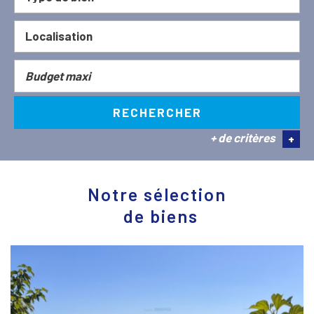
RECHERCHER
+ de critères
+
5KM
10KM
25KM
Notre sélection
de biens