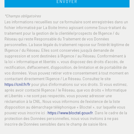
ENVOYER
Nombre d'habitants
12 154
*Champs obligatoires
Propriétaires (vs. locataires)
72,35 %
Les informations recueillies sur ce formulaire sont enregistrées dans un
fichier informatisé par La Boite Immo agissant comme Sous-traitant du
Taxe habitation
14,59 %
traitement pour la gestion de la clientèle/prospects de l'Agence / du
Taxe foncière
24,16 %
Réseau qui reste Responsable du Traitement de vos Données
personnelles. La base légale du traitement repose sur l'intérêt légitime de
Habitants de moins de 25 ans
23,64 %
l'Agence / du Réseau. Elles sont conservées jusqu'à demande de
suppression et sont destinées à l'Agence / au Réseau. Conformément à
Habitants de 25 à 55 ans
35,96 %
la loi « informatique et libertés », vous disposez des droits d’accès, de
rectification, d’effacement, d’opposition, de limitation et de portabilité de
Habitants de plus de 55 ans
40,40 %
vos données. Vous pouvez retirer votre consentement à tout moment en
Nombre d'enfants par famille
0,68
contactant directement l’Agence / Le Réseau. Consultez le site
https://cnil.fr/fr
pour plus d’informations sur vos droits. Si vous estimez,
Familles sans enfant
55,60 %
après avoir contacté l'Agence / le Réseau, que vos droits « Informatique
et Libertés » ne sont pas respectés, vous pouvez adresser une
Familles avec 1 ou 2 enfants
23,08 %
réclamation à la CNIL. Nous vous informons de l’existence de la liste
Maisons
70,25 %
d'opposition au démarchage téléphonique « Bloctel », sur laquelle vous
pouvez vous inscrire ici :
https://www.bloctel.gouv.fr
. Dans le cadre de la
Appartements
29,75 %
protection des Données personnelles, nous vous invitons à ne pas
inscrire de Données sensibles dans le champ de saisie libre.
Familles avec 3 enfants
2,64 %