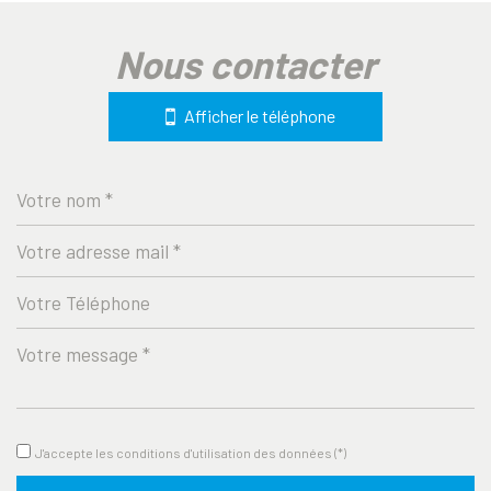
la ville de les issambres (83380)
nous contacter
+
−
Afficher le téléphone
Leaflet
|
©
Jawg
Maps
|
© OpenStreetMap
École primaire
J'accepte les conditions d'utilisation des données (*)
statistiques