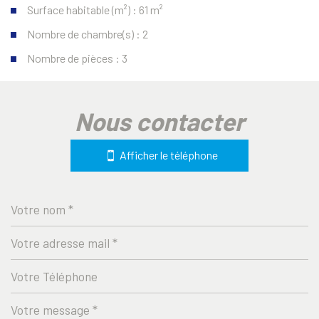
Surface habitable (m²) : 61 m²
Nombre de chambre(s) : 2
Nombre de pièces : 3
la ville de les issambres (83380)
nous contacter
+
−
Afficher le téléphone
Leaflet
|
©
Jawg
Maps
|
© OpenStreetMap