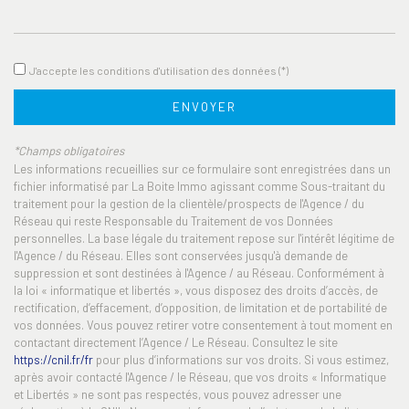
École primaire
Bibliothèque
J'accepte les conditions d'utilisation des données (*)
ENVOYER
statistiques
*Champs obligatoires
Les informations recueillies sur ce formulaire sont enregistrées dans un
Nombre d'habitants
12 154
fichier informatisé par La Boite Immo agissant comme Sous-traitant du
Propriétaires (vs. locataires)
72,35 %
traitement pour la gestion de la clientèle/prospects de l'Agence / du
Réseau qui reste Responsable du Traitement de vos Données
Taxe habitation
14,59 %
personnelles. La base légale du traitement repose sur l'intérêt légitime de
l'Agence / du Réseau. Elles sont conservées jusqu'à demande de
Taxe foncière
24,16 %
suppression et sont destinées à l'Agence / au Réseau. Conformément à
Habitants de moins de 25 ans
23,64 %
la loi « informatique et libertés », vous disposez des droits d’accès, de
rectification, d’effacement, d’opposition, de limitation et de portabilité de
Habitants de 25 à 55 ans
35,96 %
vos données. Vous pouvez retirer votre consentement à tout moment en
contactant directement l’Agence / Le Réseau. Consultez le site
Habitants de plus de 55 ans
40,40 %
https://cnil.fr/fr
pour plus d’informations sur vos droits. Si vous estimez,
Nombre d'enfants par famille
0,68
après avoir contacté l'Agence / le Réseau, que vos droits « Informatique
et Libertés » ne sont pas respectés, vous pouvez adresser une
Familles sans enfant
55,60 %